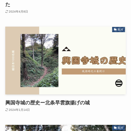
た
2024年4月8日
駿河
興国寺城の歴史ー北条早雲旗揚げの城
2024年1月14日
駿河