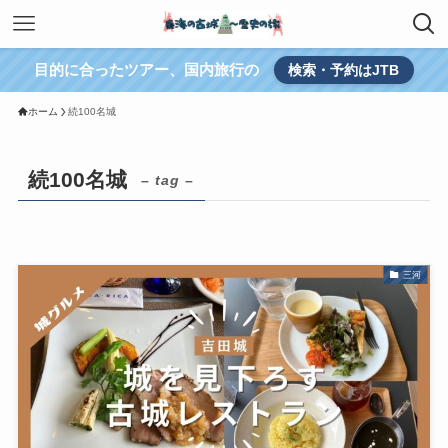
目的に合ったツアー、国内旅行の
検索・予約はJTB
ホーム
続100名城
続100名城
– tag –
三河