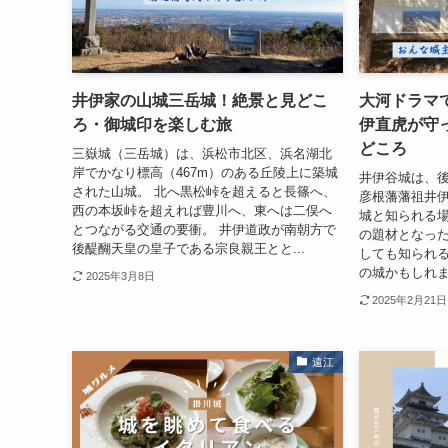
井伊家の山城三岳城！絶景と見どこ
大河ドラマ
ろ・御城印を楽しむ旅
伊直虎が守
どころ
三嶽城（三岳城）は、浜松市北区、浜名湖北
岸でかなり標高（467m）のある丘陵上に築城
井伊谷城は、
された山城。 北へ黒松峠を超えると長篠へ、
彦根藩藩祖井
西の本坂峠を超えれば豊川へ、東へは二俣へ
城と知られる場所
とつながる交通の要衝。 井伊道政が南朝方で
の題材となっ
後醍醐天皇の皇子である宗良親王とと...
しても知られる
の城かもしれま
2025年3月8日
2025年2月21日
遠江