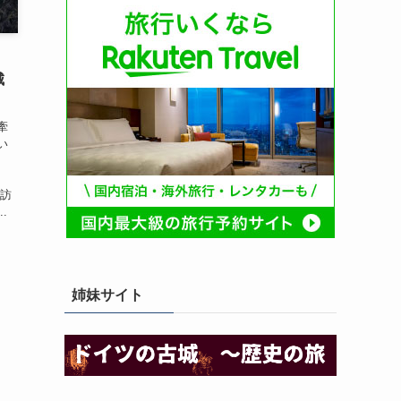
城
牽
い
、
諏訪
.
姉妹サイト