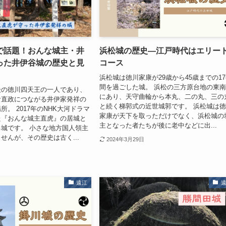
で話題！おんな城主・井
浜松城の歴史―江戸時代はエリー
った井伊谷城の歴史と見
コース
浜松城は徳川家康が29歳から45歳までの1
間を過ごした城。 浜松の三方原台地の東
後の徳川四天王の一人であり、
にあり、天守曲輪から本丸、二の丸、三の
伊直政につながる井伊家発祥の
と続く梯郭式の近世城郭です。 浜松城は
。 2017年のNHK大河ドラマ
家康が天下を取っただけでなく、浜松城の
た『おんな城主直虎』の居城と
主となった者たちが後に老中などに出...
城です。 小さな地方国人領主
せんが、その歴史は古く...
2024年3月29日
遠江