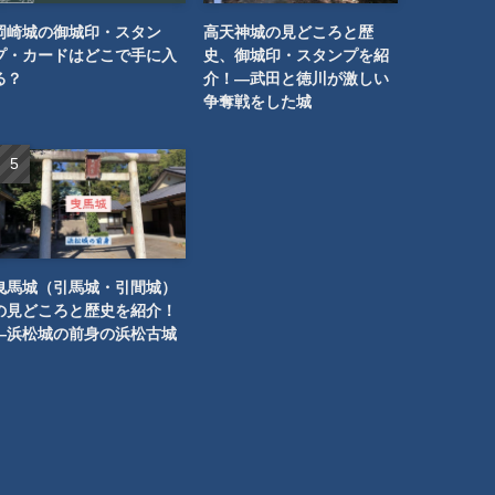
岡崎城の御城印・スタン
高天神城の見どころと歴
プ・カードはどこで手に入
史、御城印・スタンプを紹
る？
介！―武田と徳川が激しい
争奪戦をした城
曳馬城（引馬城・引間城）
の見どころと歴史を紹介！
―浜松城の前身の浜松古城