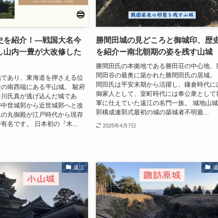
史を紹介！―戦国大名今
勝間田城の見どころと御城印、歴
し山内一豊が大改修した
を紹介ー南北朝期の姿を残す山城
勝間田氏の本拠地である勝田荘の中心地、
間田谷の最奥に築かれた勝間田氏の居城。
地であり、東海道を押さえる位
間田氏は平安末期から活躍し、鎌倉時代に
の南西端にある平山城。 駿府
御家人として、室町時代には奉公衆として
今川氏真が逃げ込んだ城であ
軍に仕えていた遠江の名門一族。 城地山
が中世城郭から近世城郭へと改
郭構成連郭式最初の城の築城者不明最...
二の丸御殿が江戸時代から現存
有名です。 日本初の『木...
2025年4月7日
遠江