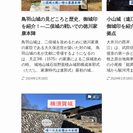
鳥羽山城の見どころと歴史、御城印
小山城（遠
を紹介！―二俣城の戦いでの徳川家
御城印を紹
康本陣
拠点
鳥羽山城は、二俣城を攻めるために徳川家康
大井川の西岸
の家臣である大久保忠世が築いた対の城。 鳥
江）は、武田
羽山城の名が文献に登場するようになるの
侵攻の第一歩
は、天正3年（1575）の家康による二俣城攻め
牧之原台地南
の時。 城地山城石垣野面積み城郭構成単郭式
の小尾根「能
（ただし、家康時代は連郭式）最初の城...
域から駿河湾ま
2024年2月18日
2024年2月18日
遠江