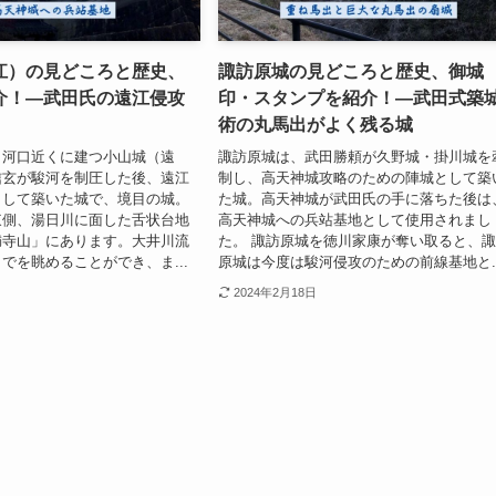
江）の見どころと歴史、
諏訪原城の見どころと歴史、御城
介！―武田氏の遠江侵攻
印・スタンプを紹介！―武田式築
術の丸馬出がよく残る城
、河口近くに建つ小山城（遠
諏訪原城は、武田勝頼が久野城・掛川城を
信玄が駿河を制圧した後、遠江
制し、高天神城攻略のための陣城として築
として築いた城で、境目の城。
た城。高天神城が武田氏の手に落ちた後は
東側、湯日川に面した舌状台地
高天神城への兵站基地として使用されまし
満寺山」にあります。大井川流
た。 諏訪原城を徳川家康が奪い取ると、
でを眺めることができ、ま...
原城は今度は駿河侵攻のための前線基地と..
2024年2月18日