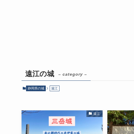
遠江の城
– category –
静岡県の城
遠江
遠江