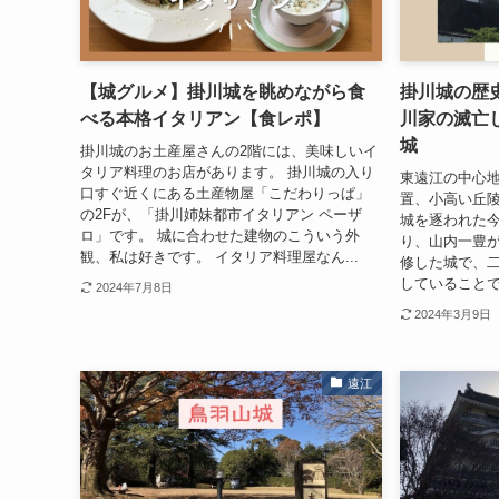
【城グルメ】掛川城を眺めながら食
掛川城の歴
べる本格イタリアン【食レポ】
川家の滅亡
城
掛川城のお土産屋さんの2階には、美味しいイ
タリア料理のお店があります。 掛川城の入り
東遠江の中心
口すぐ近くにある土産物屋「こだわりっぱ」
置、小高い丘陵
の2Fが、「掛川姉妹都市イタリアン ペーザ
城を逐われた
ロ」です。 城に合わせた建物のこういう外
り、山内一豊
観、私は好きです。 イタリア料理屋なん...
修した城で、
していることで
2024年7月8日
2024年3月9日
遠江