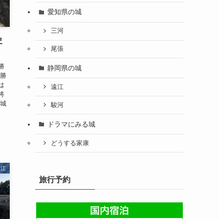
愛知県の城
三河
史
尾張
勝
静岡県の城
 勝
は
遠江
将
城城
駿河
ドラマにみる城
どうする家康
遠江
旅行予約