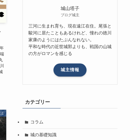
城山塔子
ブログ城主
三河に生まれ育ち、現在遠江在住。尾張と
ト
駿河に居たこともあるけれど、憧れの徳川
家康のようにはたぶんなれない。
平和な時代の近世城郭よりも、戦国の山城
7年
の方がロマンを感じる
南端
丸
徳川
城主情報
城
カテゴリー
遠江
コラム
城の基礎知識