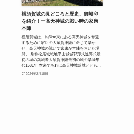
横須賀城の見どころと歴史、御城印
を紹介！ー高天神城の戦い時の家康
本陣
横須賀城は、約6km東にある高天神城を奪還
するために家臣の大須賀康隆に命じて築か
せ、高天神城の戦いで家康が本陣をおいた場
所。 別称松尾城城地平山城城郭形式連郭式最
初の城の築城者大須賀康隆最初の城の築城年
代1581年 本来であれば高天神城落城ととも...
2024年2月18日