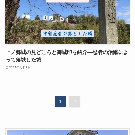
上ノ郷城の見どころと御城印を紹介―忍者の活躍によ
って落城した城
2024年2月18日
1
2