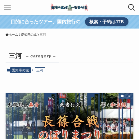
目的に合ったツアー、国内旅行の
検索・予約はJTB
ホーム
愛知県の城
三河
三河
– category –
愛知県の城
三河
三河