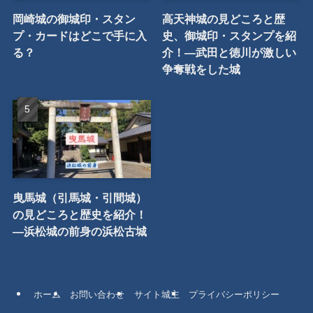
人気記事
【食事・食べ歩き】岡崎城
駿府城の御城印とスタンプ
内にあるお食事処を食べ尽
はどこで手に入る？
くす【食レポ】