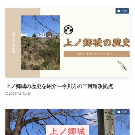
三河
上ノ郷城の歴史を紹介―今川方の三河進攻拠点
2024年2月14日
三河