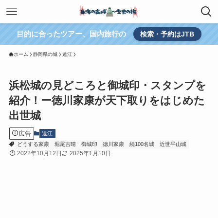
目的に合ったツアー、国内旅行の
検索・予約はJTB
ホーム
静岡県の城
遠江
浜松城の見どころと御城印・スタンプを
紹介！ー徳川家康が天下取りをはじめた
出世城
広告
遠江
どうする家康
堀尾吉晴
御城印
徳川家康
続100名城
近世平山城
2022年10月12日
2025年1月10日