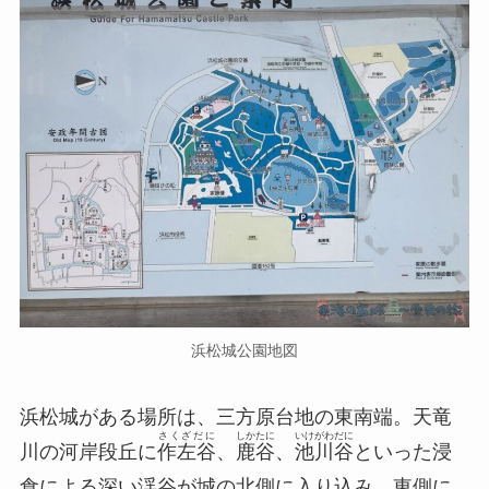
浜松城公園地図
浜松城がある場所は、三方原台地の東南端。天竜
さくざだに
しかたに
いけがわだに
川の河岸段丘に
作左谷
、
鹿谷
、
池川谷
といった浸
食による深い渓谷が城の北側に入り込み、東側に