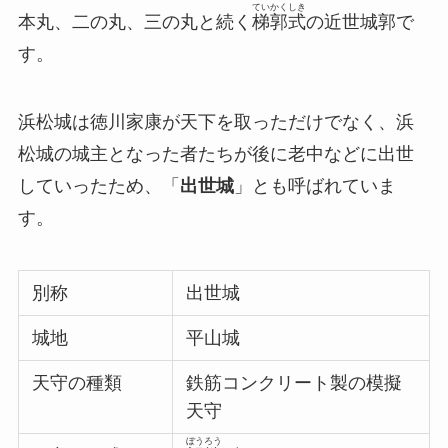
ていかくしき
本丸、二の丸、三の丸と続く
梯郭式
の近世城郭で
す。
浜松城は徳川家康が天下を取っただけでなく、浜
松城の城主となった者たちが後に老中などに出世
していったため、「
出世城
」とも呼ばれていま
す。
別称
出世城
城地
平山城
天守の種類
鉄筋コンクリート製の模擬
天守
ぼうろう