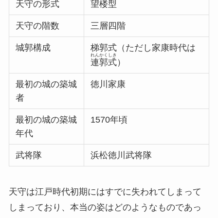
天守の形式
望楼
型
天守の階数
三層四階
城郭構成
梯郭式（ただし家康時代は
れんかくしき
連郭式
）
最初の城の築城
徳川家康
者
最初の城の築城
1570年頃
年代
武将隊
浜松徳川武将隊
天守は江戸時代初期にはすでに失われてしまって
しまっており、本当の姿はどのようなものであっ