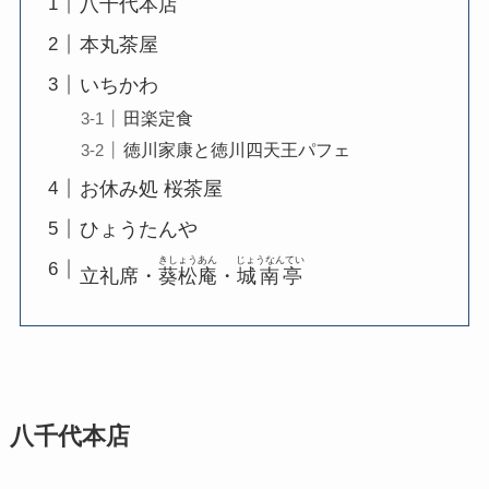
八千代本店
本丸茶屋
いちかわ
田楽定食
徳川家康と徳川四天王パフェ
お休み処 桜茶屋
ひょうたんや
きしょうあん
じょうなんてい
立礼席・
葵松庵
・
城南亭
八千代本店