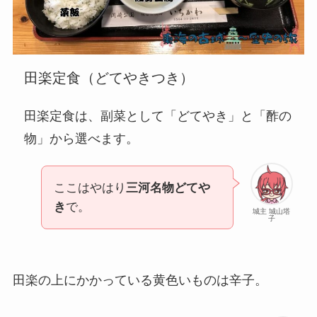
田楽定食（どてやきつき）
田楽定食は、副菜として「どてやき」と「酢の
物」から選べます。
ここはやはり
三河名物どてや
き
で。
城主 城山塔
子
田楽の上にかかっている黄色いものは辛子。