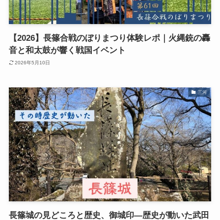
【2026】長篠合戦のぼりまつり体験レポ｜火縄銃の轟
音と和太鼓が響く戦国イベント
2026年5月10日
三河
長篠城の見どころと歴史、御城印―歴史が動いた武田