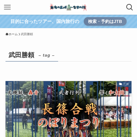
目的に合ったツアー、国内旅行の
検索・予約はJTB
ホーム
武田勝頼
武田勝頼
– tag –
三河