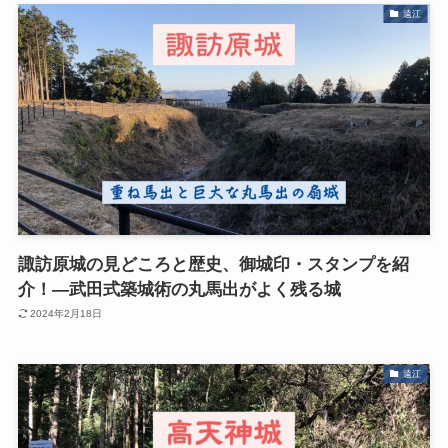
遠江
諏訪原城の見どころと歴史、御城印・スタンプを紹
介！―武田式築城術の丸馬出がよく残る城
2024年2月18日
遠江