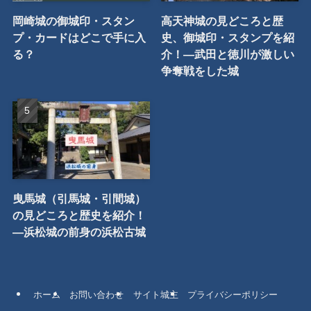
人気記事
【食事・食べ歩き】岡崎城
駿府城の御城印とスタンプ
内にあるお食事処を食べ尽
はどこで手に入る？
くす【食レポ】