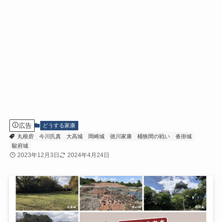
広告
どうする家康
丸根砦
今川氏真
大高城
岡崎城
徳川家康
桶狭間の戦い
沓掛城
駿府城
2023年12月3日
2024年4月24日