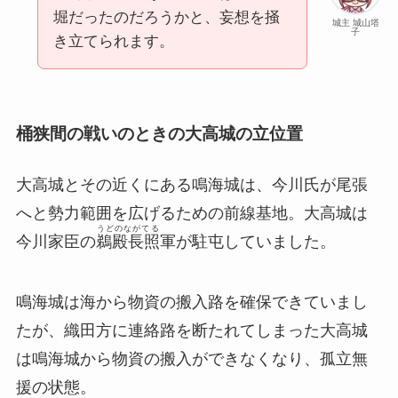
堀だったのだろうかと、妄想を掻
城主 城山塔
子
き立てられます。
桶狭間の戦いのときの大高城の立位置
大高城とその近くにある鳴海城は、今川氏が尾張
へと勢力範囲を広げるための前線基地。大高城は
うどのながてる
今川家臣の
鵜殿長照
軍が駐屯していました。
鳴海城は海から物資の搬入路を確保できていまし
たが、織田方に連絡路を断たれてしまった大高城
は鳴海城から物資の搬入ができなくなり、孤立無
援の状態。