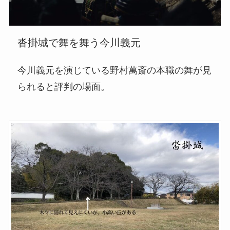
沓掛城で舞を舞う今川義元
今川義元を演じている野村萬斎の本職の舞が見
られると評判の場面。