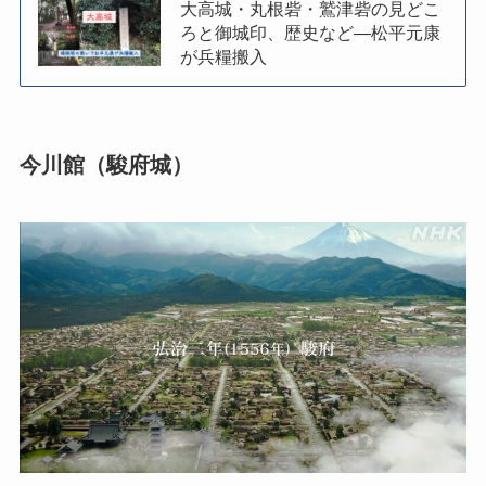
大高城・丸根砦・鷲津砦の見どこ
ろと御城印、歴史など―松平元康
が兵糧搬入
今川館（駿府城）