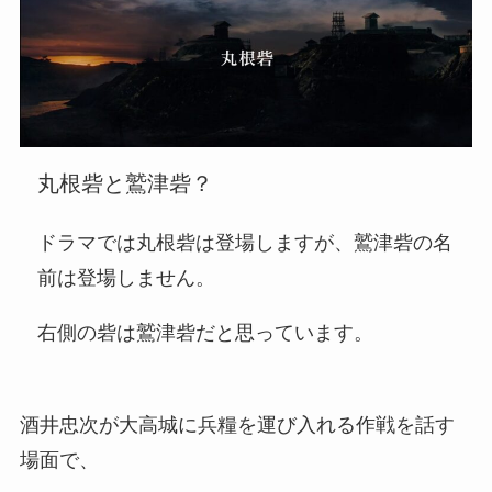
丸根砦と鷲津砦？
ドラマでは丸根砦は登場しますが、鷲津砦の名
前は登場しません。
右側の砦は鷲津砦だと思っています。
酒井忠次が大高城に兵糧を運び入れる作戦を話す
場面で、