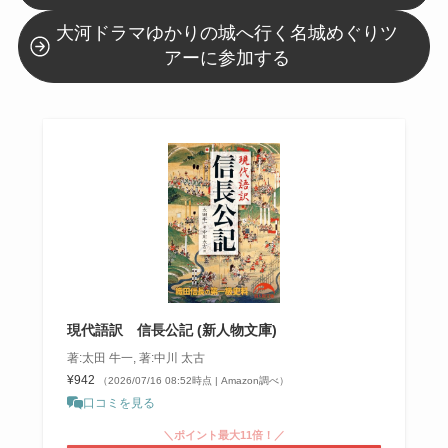
大河ドラマゆかりの城へ行く名城めぐりツ
アーに参加する
現代語訳 信長公記 (新人物文庫)
著:太田 牛一, 著:中川 太古
¥942
（2026/07/16 08:52時点 | Amazon調べ）
口コミを見る
＼ポイント最大11倍！／