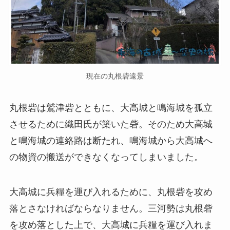
現在の丸根砦遠景
丸根砦は鷲津砦とともに、大高城と鳴海城を孤立
させるために織田氏が築いた砦。そのため大高城
と鳴海城の連絡路は断たれ、鳴海城から大高城へ
の物資の搬送ができなくなってしまいました。
大高城に兵糧を運び入れるために、丸根砦を攻め
落とさなければならなりません。三河勢は丸根砦
を攻め落とした上で、大高城に兵糧を運び入れま